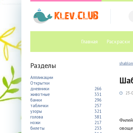
Главная
Раскраски
Разделы
shablon
Аппликации
Шаб
Открытки
дневники
266
23-0
животные
331
банки
296
таблички
257
узоры
321
голова
381
Филейн
ножи
217
овоще
билеты
233