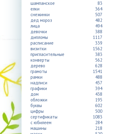
шампанское
83
елки
364
снежинки
507
дед мороз
482
лица
494
девочки
388
дипломы
1117
расписание
339
визитки
1562
пригласительные
383
конверты
562
дерево
628
грамоты
1541
рамки
488
надписи
457
графики
394
дом
438
обложки
195
буквы
602
цифры
500
сертификаты
1083
с юбилеем
284
машины
218
маски
520