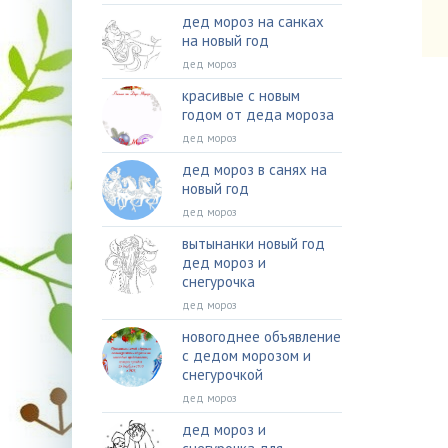
дед мороз на санках
на новый год
дед мороз
красивые с новым
годом от деда мороза
дед мороз
дед мороз в санях на
новый год
дед мороз
вытынанки новый год
дед мороз и
снегурочка
дед мороз
новогоднее объявление
с дедом морозом и
снегурочкой
дед мороз
дед мороз и