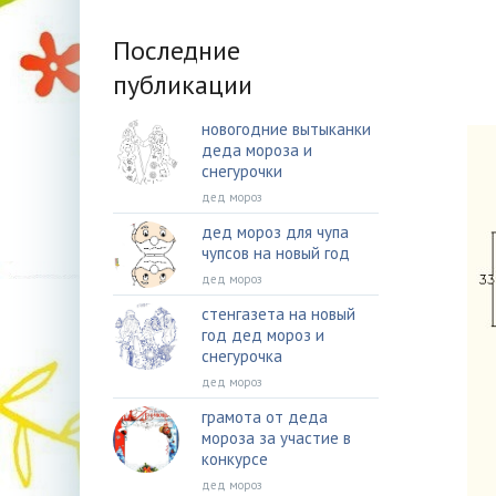
Последние
публикации
новогодние вытыканки
деда мороза и
снегурочки
дед мороз
дед мороз для чупа
чупсов на новый год
дед мороз
стенгазета на новый
год дед мороз и
снегурочка
дед мороз
грамота от деда
мороза за участие в
конкурсе
дед мороз