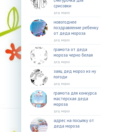
снегурочка для
срисовки
дед мороз
новогоднее
поздравление ребенку
от деда мороза
дед мороз
грамота от деда
мороза черно белая
дед мороз
заяц дед мороз из ну
погоди
дед мороз
грамота для конкурса
мастерская деда
мороза
дед мороз
адрес на посылку от
деда мороза