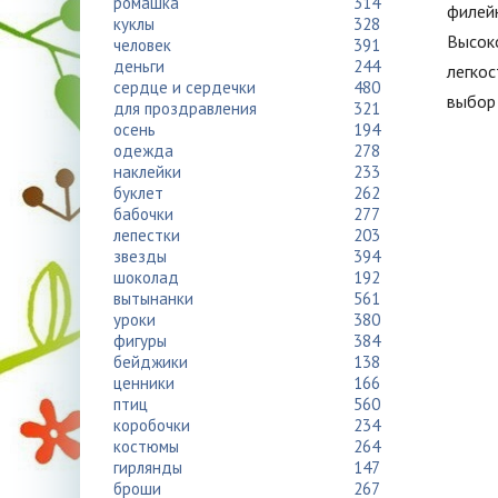
ромашка
314
филей
куклы
328
Высоко
человек
391
деньги
244
легкос
сердце и сердечки
480
выбор
для проздравления
321
осень
194
одежда
278
наклейки
233
буклет
262
бабочки
277
лепестки
203
звезды
394
шоколад
192
вытынанки
561
уроки
380
фигуры
384
бейджики
138
ценники
166
птиц
560
коробочки
234
костюмы
264
гирлянды
147
броши
267